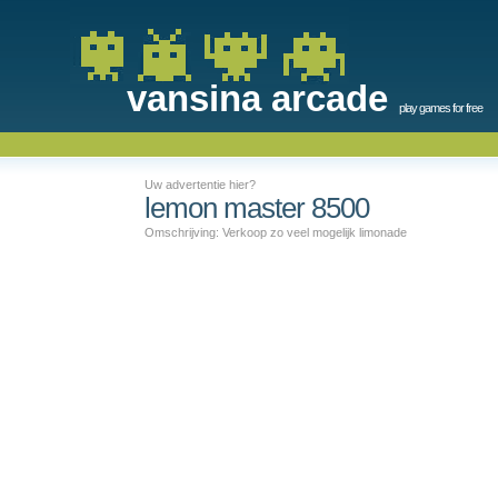
vansina arcade
play games for free
Uw advertentie hier?
lemon master 8500
Omschrijving: Verkoop zo veel mogelijk limonade