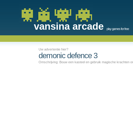
vansina arcade
play games for free
Uw advertentie hier?
demonic defence 3
Omschrijving: Bouw een kasteel en gebruik magische krachten om